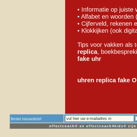
• Informatie op juiste
• Alfabet en woorden (
• Cijferveld, rekenen
• Klokkijken (ook digit
Tips voor vakken als 
replica
, boekbesprek
fake uhr
uhren replica
fake 
Bestel nieuwsbrief
effectcoach® en effectcoach4kids® zij