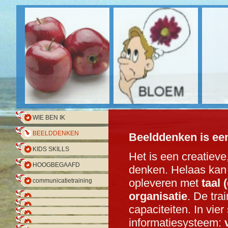
WIE BEN IK
BEELDDENKEN
Beelddenken
is ee
KIDS SKILLS
Het is een creatiev
HOOGBEGAAFD
denken. Helaas kan
opleveren met
taal 
communicatietraining
organisatie
.
De trai
capaciteiten. In vier
informatiesysteem: