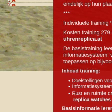
eindelijk op hun
plaa
***
Individuele training
Kosten training 279 
uhrenreplica.at
De basistraining lee
informatiesysteem: v
toepassen op bijvoo
replica horloges
rolex replica
repl
Inhoud training:
Doelstellingen vo
Informatiesysteem
en ruimte c
Rust
replica watches
Basisinformatie lere