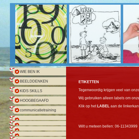
WIE BEN IK
BEELDDENKEN
ETIKETTEN
Tegenwoordig krijgen veel van onze
KIDS SKILLS
Wij gebruiken alleen labels om onze
HOOGBEGAAFD
Klik op het
LABEL
aan de linkerkan
communicatietraining
replicas relojes
replicas de reloje
Wilt u meteen bellen: 06-11343999