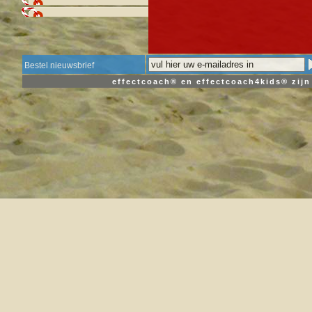
Bestel nieuwsbrief
effectcoach® en effectcoach4kids® zij